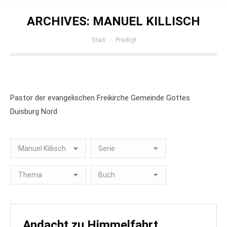
ARCHIVES:
MANUEL KILLISCH
Sie befinden sich hier:
Start
Predigt
Pastor der evangelischen Freikirche Gemeinde Gottes
Duisburg Nord
Andacht zu Himmelfahrt