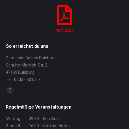
April 2025
So erreichst du uns
Gemeinde Gottes Duisburg
Schulte-Marxloh-Str. 2
47169 Duisburg
Tel.: 0203 - 401717
Finden Sie uns auf:
E-
Mail
Regelmäßige Veranstaltungen
page
opens
Montag
09:30
MiniClub
in
2. und 4.
16:00
Café im Hafen