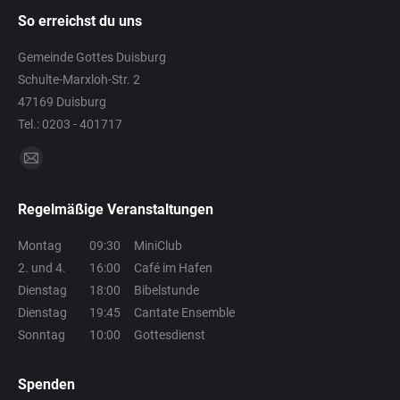
So erreichst du uns
Gemeinde Gottes Duisburg
Schulte-Marxloh-Str. 2
47169 Duisburg
Tel.: 0203 - 401717
Finden Sie uns auf:
E-
Mail
Regelmäßige Veranstaltungen
page
opens
Montag
09:30
MiniClub
in
2. und 4.
16:00
Café im Hafen
new
Dienstag
18:00
Bibelstunde
window
Dienstag
19:45
Cantate Ensemble
Sonntag
10:00
Gottesdienst
Spenden