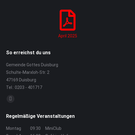
April 2025
So erreichst du uns
Gemeinde Gottes Duisburg
Schulte-Marxloh-Str. 2
47169 Duisburg
Tel.: 0203 - 401717
Finden Sie uns auf:
E-
Mail
Regelmäßige Veranstaltungen
page
opens
Montag
09:30
MiniClub
in