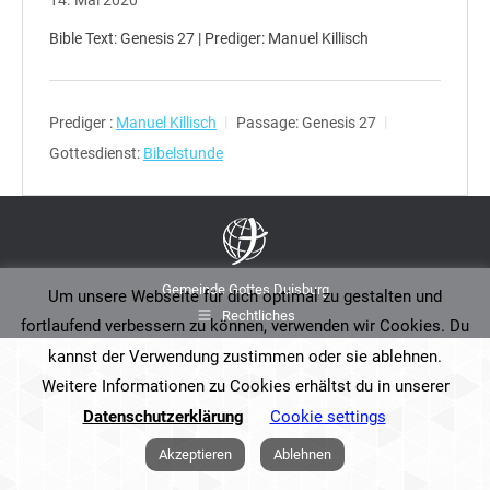
14. Mai 2020
Bible Text: Genesis 27 | Prediger: Manuel Killisch
Prediger :
Manuel Killisch
Passage:
Genesis 27
Gottesdienst:
Bibelstunde
Gemeinde Gottes Duisburg
Um unsere Webseite für dich optimal zu gestalten und
Rechtliches
fortlaufend verbessern zu können, verwenden wir Cookies. Du
kannst der Verwendung zustimmen oder sie ablehnen.
Weitere Informationen zu Cookies erhältst du in unserer
Datenschutzerklärung
Cookie settings
Akzeptieren
Ablehnen