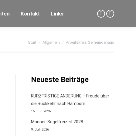
iten
Kontakt
Links
Facebook
YouTube
page
page
opens
opens
Sie befinden sich hier:
in
in
Start
Allgemein
Arbeitskreis Gemeindehaus
new
new
window
window
Neueste Beiträge
KURZFRISTIGE ÄNDERUNG – Freude über
die Rückkehr nach Hamborn
16. Juli 2026
Männer-Segelfreizeit 2028
9. Juli 2026