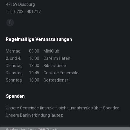
47169 Duisburg
Tel.: 0203 - 401717
Finden Sie uns auf:
E-
Mail
Regelmäßige Veranstaltungen
page
opens
Montag
09:30
MiniClub
in
2. und 4.
16:00
Café im Hafen
new
Dienstag
18:00
Bibelstunde
window
Dienstag
19:45
Cantate Ensemble
Sonntag
10:00
Gottesdienst
Spenden
Unsere Gemeinde finanziert sich ausnahmslos über Spenden.
Unsere Bankverbindung lautet:
Bankverbindung: GiFBGG e.V.