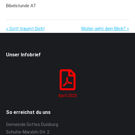
Bibelstunde AT
« Gott träumt Dich!
Wohin geht dein Blick? »
Unser Infobrief
April 2025
So erreichst du uns
Gemeinde Gottes Duisburg
Schulte-Marxloh-Str. 2