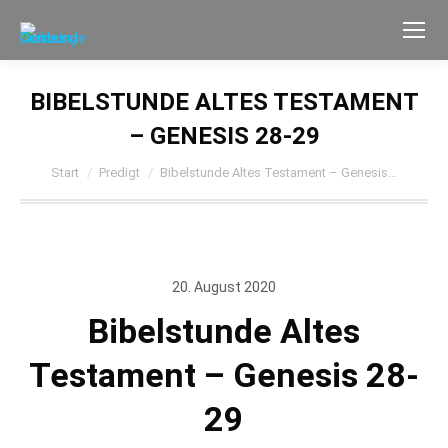
BIBELSTUNDE ALTES TESTAMENT
– GENESIS 28-29
Sie befinden sich hier:
Start
Predigt
Bibelstunde Altes Testament – Genesis…
20. August 2020
Bibelstunde Altes
Testament – Genesis 28-
29